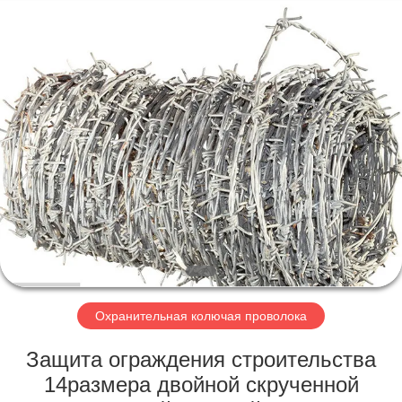
KN
Wire
Mesh
Co.,
Ltd..
All
Rights
Reserved.
ДОМОЙ
ПРОДУКЦИЯ
О
НАС
ЭКСКУРСИЯ
ПО
Охранительная колючая проволока
ЗАВОДУ
Защита ограждения строительства
14размера двойной скрученной