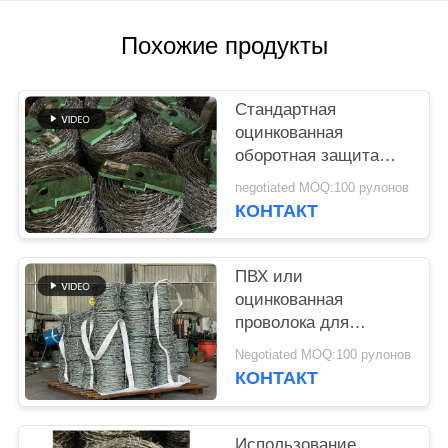
ПОЛИТИКА
Похожие продукты
КОНФИДЕНЦИАЛЬНОСТИ
Стандартная
оцинкованная
оборотная защита
колючей проволоки
negotiated MOQ:100 рулонов
Фабрика прямой
КОНТАКТ
ПВХ или
оцинкованная
проволока для
защиты границ
Negotiated MOQ:100 рулонов
КОНТАКТ
Использование