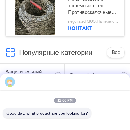
тюремных стен
Противоскалочные
одноцепочки ПВХ
negotiated MOQ:На переговорах
покрытые железной
КОНТАКТ
колючей проволокой
Популярные категории
Все
Защитительный
Военный барьер
барьер
Защитительные
Барьеры
11:00 PM
барьеры бастиона
заполненные песком
Good day, what product are you looking for?
Колючая проволока
Охранительная
бритвы
колючая проволока