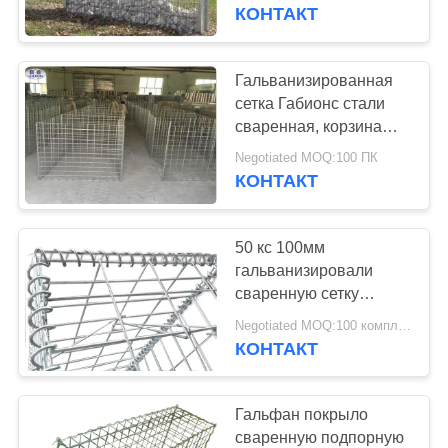
КОНТРОЛЬ
Ресиклабле
КОНТАКТ
КАЧЕСТВА
Гальванизированная
92
СВЯЖИТЕСЬ
сетка Габионс стали
Защитительные
сваренная, корзина
С
Габион ячеистой сети
барьеры бастиона
Negotiated MOQ:100 ПК
НАМИ
КОНТАКТ
НОВОСТИ
50 кс 100мм
гальванизировали
ЗАПРОСИТЕ
сваренную сетку
112
Габион/сваренную
ЦИТАТУ
Negotiated MOQ:100 комплектов
Барьеры
каменную стену клетки
КОНТАКТ
заполненные
КАРТА
Гальфан покрыло
песком
САЙТА
сваренную подпорную