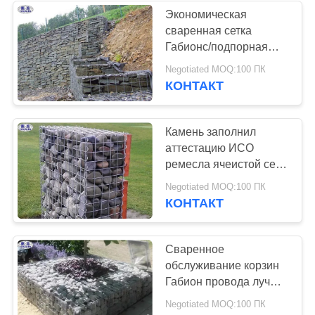
Экономическая
сваренная сетка
160
Габионс/подпорная
Противотанковая
стенка Габион
Negotiated MOQ:100 ПК
арретирует 3 лет
КОНТАКТ
проволока
гарантии
Камень заполнил
аттестацию ИСО
ремесла ячеистой сети
Габион
18
Negotiated MOQ:100 ПК
гальванизированную
КОНТАКТ
MZP Препятствие
коробками сваренную
для проволоки с
Сваренное
обслуживание корзин
низкой видимостью
Габион провода лучше
подгонянное
Negotiated MOQ:100 ПК
прочностью на