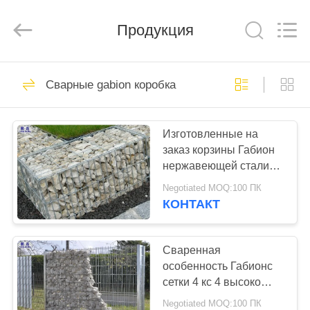
KN
Wire
Mesh
Co.,
Продукция
Ltd..
All
Rights
Reserved.
ДОМОЙ
301
Сварные gabion коробка
Защитительный
ПРОДУКЦИЯ
барьер
Изготовленные на
заказ корзины Габион
О
нержавеющей стали
НАС
для строя подпорных
Negotiated MOQ:100 ПК
стенок
КОНТАКТ
291
ЭКСКУРСИЯ
ПО
Сваренная
Военный барьер
особенность Габионс
ЗАВОДУ
сетки 4 кс 4 высоко
растяжимая твердая
Negotiated MOQ:100 ПК