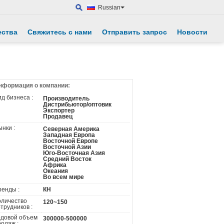
Russian
ества
Свяжитесь с нами
Отправить запрос
Новости
нформация о компании:
д бизнеса :
Производитель
Дистрибьютор/оптовик
Экспортер
Продавец
нки :
Северная Америка
Западная Европа
Восточной Европе
Восточной Азии
Юго-Восточная Азия
Средний Восток
Африка
Океания
Во всем мире
ренды :
КН
оличество
120~150
трудников :
одовой объем
300000-500000
родаж :