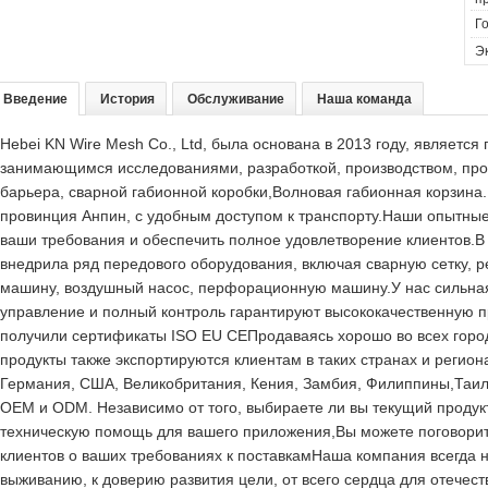
Го
Эк
Введение
История
Обслуживание
Наша команда
Hebei KN Wire Mesh Co., Ltd, была основана в 2013 году, являет
занимающимся исследованиями, разработкой, производством, пр
барьера, сварной габионной коробки,Волновая габионная корзина
провинция Анпин, с удобным доступом к транспорту.Наши опытные 
ваши требования и обеспечить полное удовлетворение клиентов.
внедрила ряд передового оборудования, включая сварную сетку,
машину, воздушный насос, перфорационную машину.У нас сильная
управление и полный контроль гарантируют высококачественную 
получили сертификаты ISO EU CEПродаваясь хорошо во всех горо
продукты также экспортируются клиентам в таких странах и регион
Германия, США, Великобритания, Кения, Замбия, Филиппины,Таил
OEM и ODM. Независимо от того, выбираете ли вы текущий продукт
техническую помощь для вашего приложения,Вы можете поговори
клиентов о ваших требованиях к поставкамНаша компания всегда н
выживанию, к доверию развития цели, от всего сердца для отечес