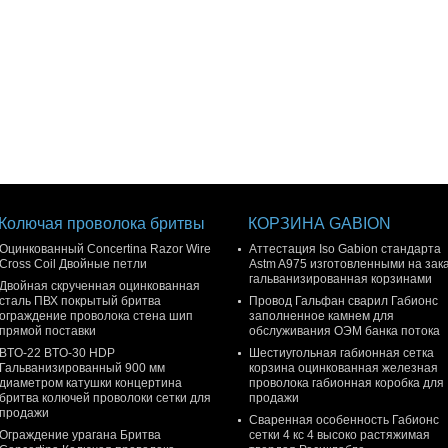
Колючая проволока бритвы
КОРЗИНА GABION
Оцинкованный Concertina Razor Wire
Аттестация Iso Gabion стандарта
Cross Coil Двойные петли
Astm A975 изготовленными на зак
гальванизированная корзинами
Двойная скрученная оцинкованная
сталь ПВХ покрытый бритва
Провод Гальфан сварил Габионс
ограждение проволока стена шип
заполненное камнем для
прямой поставки
обслуживания ОЭМ банка потока
BTO-22 BTO-30 HDP
Шестиугольная габионная сетка
Гальванизированный 900 мм
корзина оцинкованная железная
диаметром катушки концертина
проволока габионная коробка для
бритва колючей проволоки сетки для
продажи
продажи
Сваренная особенность Габионс
Ограждение урагана Бритва
сетки 4 кс 4 высоко растяжимая