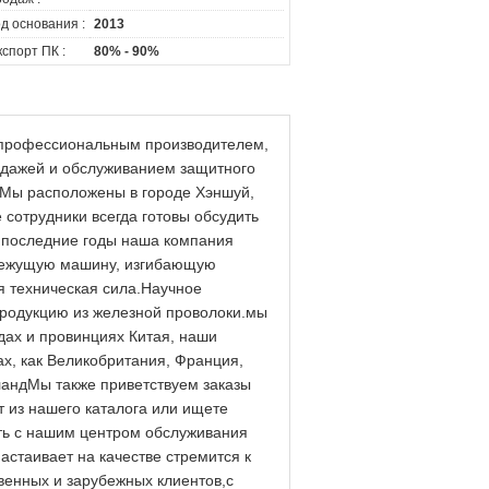
д основания :
2013
спорт ПК :
80% - 90%
ся профессиональным производителем,
одажей и обслуживанием защитного
.Мы расположены в городе Хэншуй,
сотрудники всегда готовы обсудить
В последние годы наша компания
 режущую машину, изгибающую
 техническая сила.Научное
продукцию из железной проволоки.мы
дах и провинциях Китая, наши
ах, как Великобритания, Франция,
андМы также приветствуем заказы
 из нашего каталога или ищете
ть с нашим центром обслуживания
астаивает на качестве стремится к
твенных и зарубежных клиентов,с