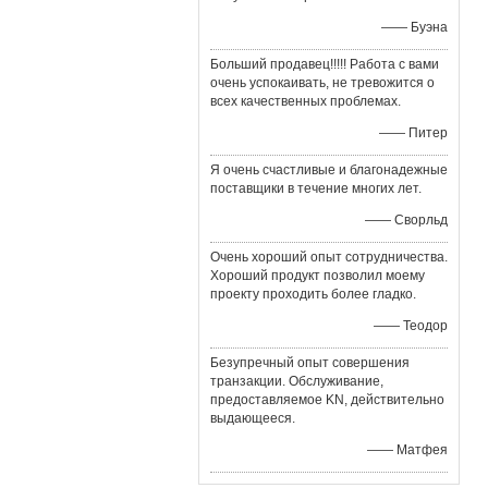
—— Буэна
Больший продавец!!!!! Работа с вами
очень успокаивать, не тревожится о
всех качественных проблемах.
—— Питер
Я очень счастливые и благонадежные
поставщики в течение многих лет.
—— Сворльд
Очень хороший опыт сотрудничества.
Хороший продукт позволил моему
проекту проходить более гладко.
—— Теодор
Безупречный опыт совершения
транзакции. Обслуживание,
предоставляемое KN, действительно
выдающееся.
—— Матфея