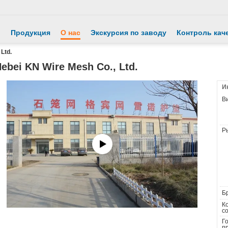
й
Продукция
О нас
Экскурсия по заводу
Контроль кач
Ltd.
ebei KN Wire Mesh Co., Ltd.
И
Ви
Ры
Б
К
со
Г
п