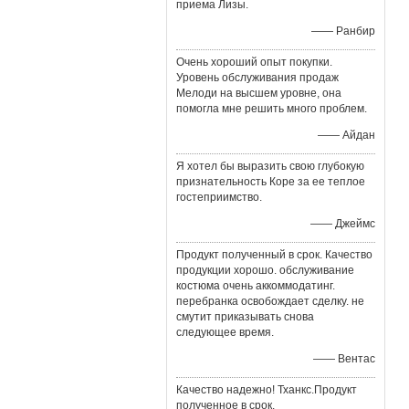
приема Лизы.
—— Ранбир
Очень хороший опыт покупки.
Уровень обслуживания продаж
Мелоди на высшем уровне, она
помогла мне решить много проблем.
—— Айдан
Я хотел бы выразить свою глубокую
признательность Коре за ее теплое
гостеприимство.
—— Джеймс
Продукт полученный в срок. Качество
продукции хорошо. обслуживание
костюма очень аккоммодатинг.
перебранка освобождает сделку. не
смутит приказывать снова
следующее время.
—— Вентас
Качество надежно! Тханкс.Продукт
полученное в срок.