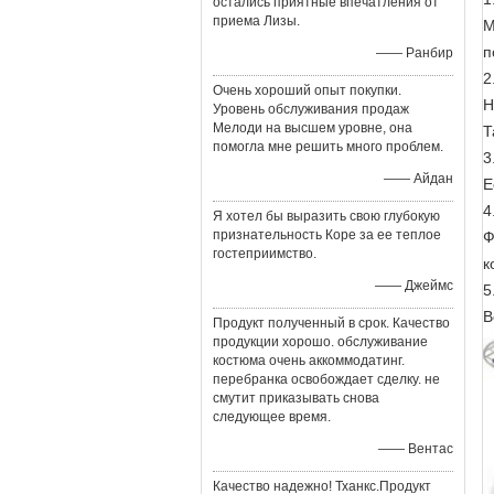
остались приятные впечатления от
приема Лизы.
М
п
—— Ранбир
2
Очень хороший опыт покупки.
Н
Уровень обслуживания продаж
Мелоди на высшем уровне, она
Т
помогла мне решить много проблем.
3
—— Айдан
Е
4
Я хотел бы выразить свою глубокую
признательность Коре за ее теплое
Ф
гостеприимство.
к
—— Джеймс
5
В
Продукт полученный в срок. Качество
продукции хорошо. обслуживание
костюма очень аккоммодатинг.
перебранка освобождает сделку. не
смутит приказывать снова
следующее время.
—— Вентас
Качество надежно! Тханкс.Продукт