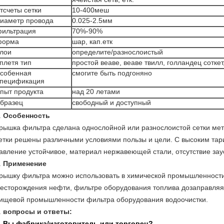
тсчеты сетки
10-400меш
иаметр провода
0.025-2.5мм
ильтрация
70%-90%
форма
шар, кап.етк
лои
определите/разнослоистый
плетя тип
простой веаве, веаве твилл, голландец соткет
собенная
смогите быть подгоняно
спецификация
пыт продукта
над 20 летами
бразец
свободный и доступный
.
Особенность
рышка фильтра сделана однослойной или разнослоистой сетки мета
етки решены различными условиями пользы и цели. С высоким та
авление устойчивое, материал нержавеющей стали, отсутствие зау
.
Применение
рышку фильтра можно использовать в химической промышленности
есторождения нефти, фильтре оборудования топлива дозаправляя,
ищевой промышленности фильтра оборудования водоочистки.
.
вопросы и ответы:
.
Вы фабрика/изготовитель или торговец?