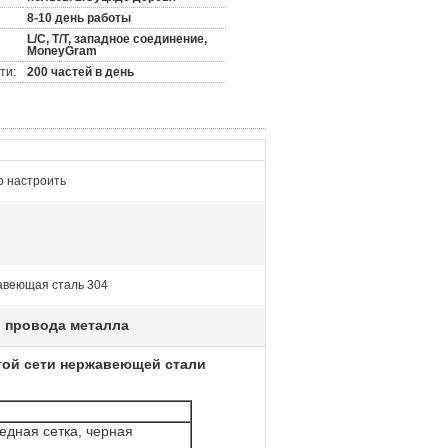
8-10 день работы
L/C, T/T, западное соединение,
MoneyGram
ти:
200 частей в день
 настроить
веющая сталь 304
 провода металла
той сети нержавеющей стали
едная сетка, черная