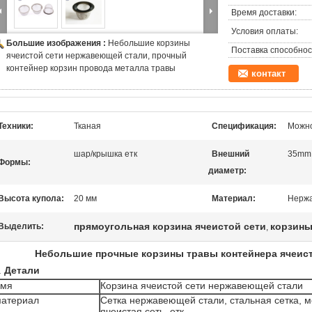
Время доставки:
Условия оплаты:
Большие изображения :
Небольшие корзины
Поставка способнос
ячеистой сети нержавеющей стали, прочный
контейнер корзин провода металла травы
контакт
Техники:
Тканая
Спецификация:
Можно
шар/крышка етк
Внешний
35mm
Формы:
диаметр:
Высота купола:
20 мм
Материал:
Нержа
прямоугольная корзина ячеистой сети
корзины
Выделить:
,
Небольшие прочные корзины травы контейнера ячеис
.
Детали
имя
Корзина ячеистой сети нержавеющей стали
атериал
Сетка нержавеющей стали, стальная сетка, м
ячеистая сеть, етк.