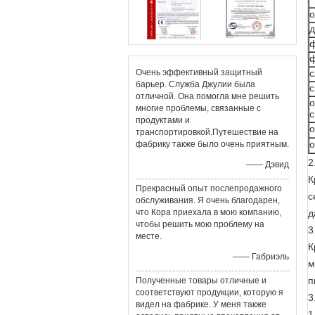
о
д
ф
Очень эффективный защитный
с
барьер. Служба Джулии была
с
отличной. Она помогла мне решить
о
многие проблемы, связанные с
продуктами и
о
транспортировкой.Путешествие на
о
фабрику также было очень приятным.
2
—— Дэвид
К
Прекрасный опыт послепродажного
с
обслуживания. Я очень благодарен,
что Кора приехала в мою компанию,
д
чтобы решить мою проблему на
3
месте.
К
—— Габриэль
м
п
Полученные товары отличные и
соответствуют продукции, которую я
3
видел на фабрике. У меня также
1