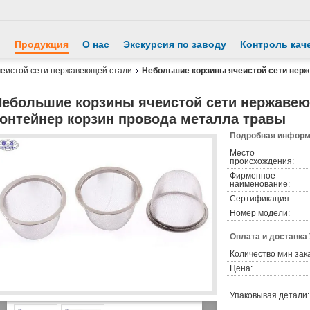
й
Продукция
О нас
Экскурсия по заводу
Контроль кач
чеистой сети нержавеющей стали
Небольшие корзины ячеистой сети нерж
Небольшие корзины ячеистой сети нержавею
контейнер корзин провода металла травы
Подробная информа
Место
происхождения:
Фирменное
наименование:
Сертификация:
Номер модели:
Оплата и доставка
Количество мин зак
Цена:
Упаковывая детали: