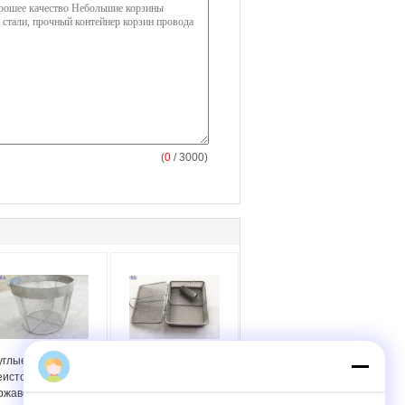
(
0
/ 3000)
углые корзины
Корзины ячеистой
еистой сети
сети нержавеющей
ржавеющей стали,
стали стерилизации,