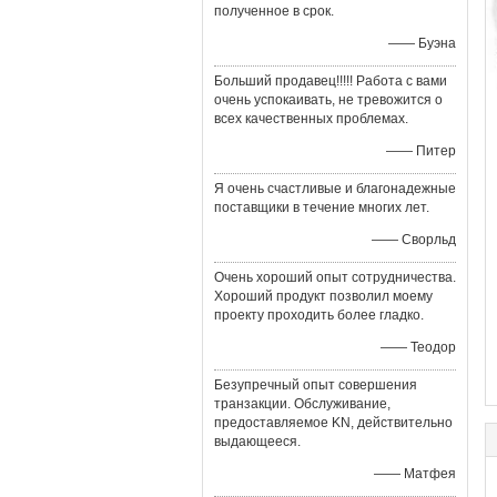
полученное в срок.
—— Буэна
Больший продавец!!!!! Работа с вами
очень успокаивать, не тревожится о
всех качественных проблемах.
—— Питер
Я очень счастливые и благонадежные
поставщики в течение многих лет.
—— Сворльд
Очень хороший опыт сотрудничества.
Хороший продукт позволил моему
проекту проходить более гладко.
—— Теодор
Безупречный опыт совершения
транзакции. Обслуживание,
предоставляемое KN, действительно
выдающееся.
—— Матфея