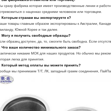
ы сразу фабрика которая имеет производственные линии и работни
отревожиться о наценках средними человеком или торговцем.
.
Которым странам вы экспортируете к?
аши товары главным образом экспортированы к Австралии, Канаде
аиланду, Южной Корее и так далее.
.
Могу я получить свободные образцы?
сли образец доступен, да, то, смогите быть свободна. Если отсутс
.
Что ваше количество минимального заказа?
актически никакие МОК для наших продуктов. Но обычно мы реком
оторая легка для принятия.
.
Который метод оплаты вы можете принять?
ообще мы принимаем Т/Т, ЛК, западный грамм соединения, ПайПал