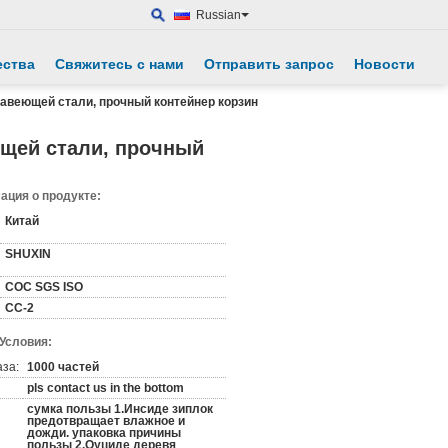
Russian
ества
Свяжитесь с нами
Отправить запрос
Новости
авеющей стали, прочный контейнер корзин
щей стали, прочный
ция о продукте:
Китай
SHUXIN
COC SGS ISO
СС-2
 Условия:
аза:
1000 частей
pls contact us in the bottom
сумка пользы 1.Инсиде зиплок
предотвращает влажное и
дожди. упаковка причины
пользы 2.Оуциде деревя