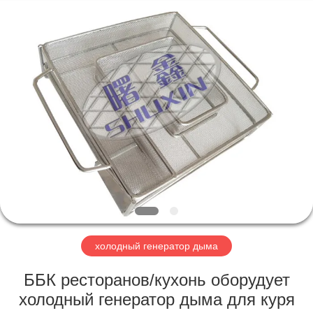
KN
Wire
Mesh
Co.,
Ltd..
All
Rights
Reserved.
ДОМОЙ
ПРОДУКЦИЯ
О
НАС
ЭКСКУРСИЯ
ПО
холодный генератор дыма
ЗАВОДУ
ББК ресторанов/кухонь оборудует
холодный генератор дыма для куря