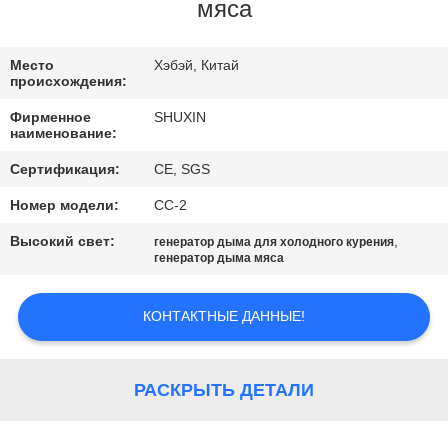
КОНТРОЛЬ
мяса
КАЧЕСТВА
Место
Хэбэй, Китай
происхождения:
СВЯЖИТЕСЬ
Фирменное
SHUXIN
С
наименование:
НАМИ
Сертификация:
CE, SGS
Номер модели:
СС-2
НОВОСТИ
Высокий свет:
,
генератор дыма для холодного курения
генератор дыма мяса
ЗАПРОСИТЕ
КОНТАКТНЫЕ ДАННЫЕ!
ЦИТАТУ
КАРТА
РАСКРЫТЬ ДЕТАЛИ
САЙТА