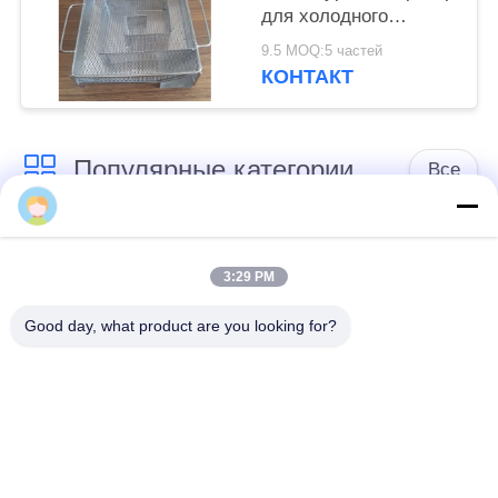
для холодного
курения
9.5 MOQ:5 частей
КОНТАКТ
Популярные категории
Все
Защитительный
Военный барьер
барьер
3:29 PM
Good day, what product are you looking for?
Защитительные
Барьеры
барьеры бастиона
заполненные песком
Колючая проволока
Охранительная
бритвы
колючая проволока