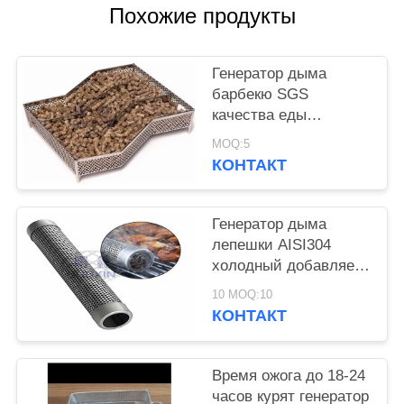
Похожие продукты
ПОЛИТИКА
КОНФИДЕНЦИАЛЬНОСТИ
Генератор дыма
барбекю SGS
качества еды
холодный для куря
MOQ:5
мяса
КОНТАКТ
Генератор дыма
лепешки AISI304
холодный добавляет
вкус дыма к
10 MOQ:10
зажаренной еде
КОНТАКТ
Время ожога до 18-24
часов курят генератор