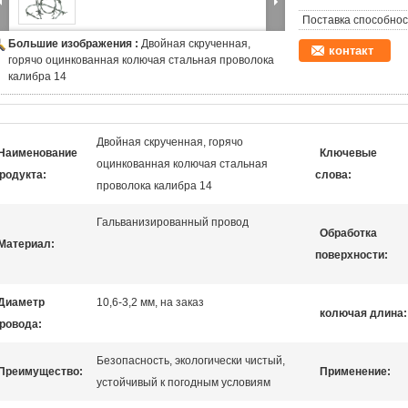
Поставка способнос
Большие изображения :
Двойная скрученная,
контакт
горячо оцинкованная колючая стальная проволока
калибра 14
Двойная скрученная, горячо
Наименование
Ключевые
оцинкованная колючая стальная
родукта:
слова:
проволока калибра 14
Гальванизированный провод
Обработка
Материал:
поверхности:
Диаметр
10,6-3,2 мм, на заказ
колючая длина:
ровода:
Безопасность, экологически чистый,
Преимущество:
Применение:
устойчивый к погодным условиям