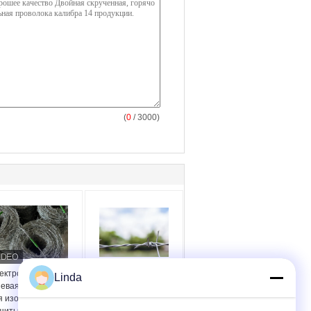
(
0
/ 3000)
ектрогальванизированная
Использование
Linda
невая проволока
тюремных стен
я изоляции и
двойной нитью