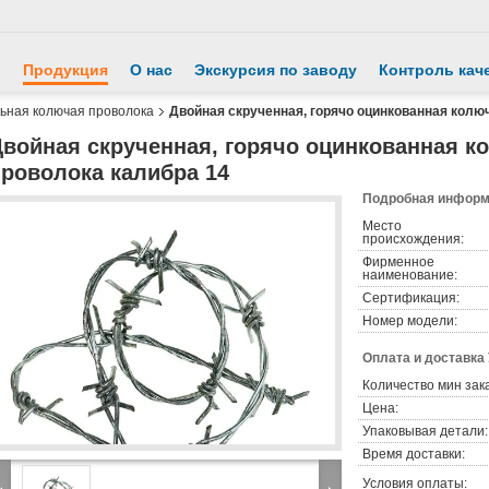
й
Продукция
О нас
Экскурсия по заводу
Контроль кач
ьная колючая проволока
Двойная скрученная, горячо оцинкованная колю
Двойная скрученная, горячо оцинкованная к
проволока калибра 14
Подробная информа
Место
происхождения:
Фирменное
наименование:
Сертификация:
Номер модели:
Оплата и доставка
Количество мин зак
Цена:
Упаковывая детали:
Время доставки:
Условия оплаты: