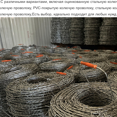
.С различными вариантами, включая оцинкованную стальную кол
олючую проволоку, PVC-покрытую колючую проволоку, стальную к
олючую проволоку,Есть выбор, идеально подходит для любых нужд 