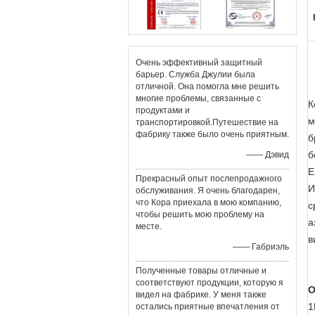
Очень эффективный защитный
барьер. Служба Джулии была
отличной. Она помогла мне решить
многие проблемы, связанные с
К
продуктами и
м
транспортировкой.Путешествие на
фабрику также было очень приятным.
б
б
—— Дэвид
Е
Прекрасный опыт послепродажного
И
обслуживания. Я очень благодарен,
что Кора приехала в мою компанию,
с
чтобы решить мою проблему на
а
месте.
в
—— Габриэль
Полученные товары отличные и
соответствуют продукции, которую я
О
видел на фабрике. У меня также
1
остались приятные впечатления от