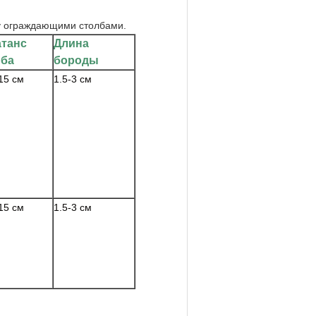
ду ограждающими столбами.
атанс
Длина
рба
бороды
15 см
1.5-3 см
15 см
1.5-3 см