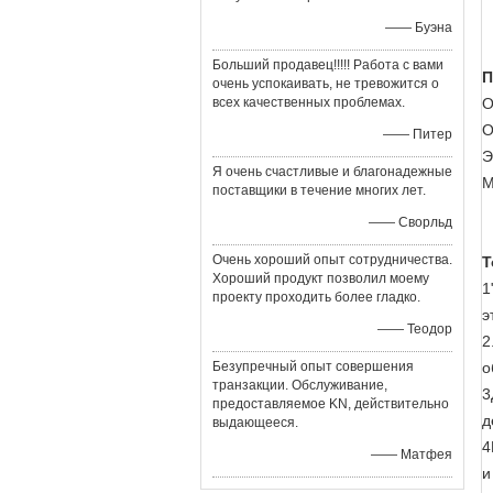
—— Буэна
Больший продавец!!!!! Работа с вами
П
очень успокаивать, не тревожится о
всех качественных проблемах.
О
О
—— Питер
Э
Я очень счастливые и благонадежные
М
поставщики в течение многих лет.
—— Сворльд
Очень хороший опыт сотрудничества.
Т
Хороший продукт позволил моему
1
проекту проходить более гладко.
э
—— Теодор
2
Безупречный опыт совершения
о
транзакции. Обслуживание,
3
предоставляемое KN, действительно
д
выдающееся.
4
—— Матфея
и