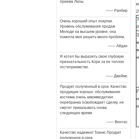
приема Лизы.
к
—— Ранбир
2
Очень хороший опыт покупки.
Уровень обслуживания продаж
Мелоди на высшем уровне, она
Э
помогла мне решить много проблем.
к
—— Айдан
к
Я хотел бы выразить свою глубокую
н
признательность Коре за ее теплое
гостеприимство.
—— Джеймс
Продукт полученный в срок. Качество
П
продукции хорошо. обслуживание
костюма очень аккоммодатинг.
п
перебранка освобождает сделку. не
п
смутит приказывать снова
следующее время.
—— Вентас
Качество надежно! Тханкс.Продукт
полученное в срок.