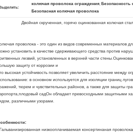
колючая проволока ограждения
Безопасность 
,
Выделить:
Безопасная колючая проволока
Двойная скрученная, горячо оцинкованная колючая ста
олючая проволока - это один из видов современных материалов д
ожно установить в качестве сдерживающего средства против нар
ритвенных лезвий, установленных в верхней части стены.Оцинков
ольшую защиту от коррозии и
го высокая устойчивость позволяет увеличить расстояние между 
спользование: в основном используется для изоляции границ лугов
ражений, тюрем и чувствительных районов, а также для защиты гр
эропорта,плодовый садОн обладает превосходными защитными ха
идом, различными узорами.
собенности:
Гальванизированная низкооплачиваемая консертинаная проволока