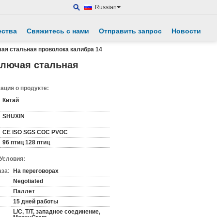
Russian
ества
Свяжитесь с нами
Отправить запрос
Новости
чая стальная проволока калибра 14
олючая стальная
ция о продукте:
Китай
SHUXIN
CE ISO SGS COC PVOC
96 птиц 128 птиц
 Условия:
аза:
На переговорах
Negotiated
Паллет
15 дней работы
L/C, T/T, западное соединение,