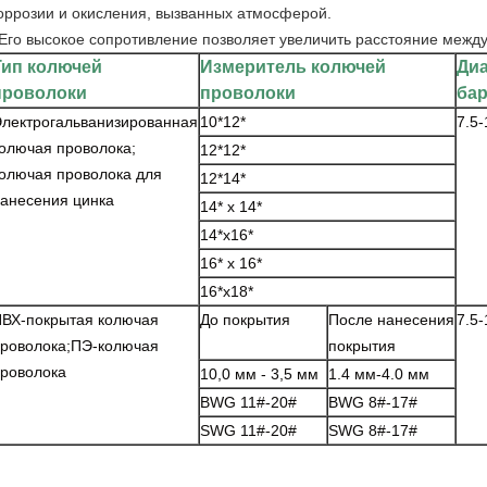
оррозии и окисления, вызванных атмосферой.
Его высокое сопротивление позволяет увеличить расстояние меж
Тип колючей
Измеритель колючей
Ди
проволоки
проволоки
ба
лектрогальванизированная
10*12*
7.5-
олючая проволока;
12*12*
олючая проволока для
12*14*
анесения цинка
14* x 14*
14*x16*
16* x 16*
16*x18*
ВХ-покрытая колючая
До покрытия
После нанесения
7.5-
роволока;ПЭ-колючая
покрытия
роволока
10,0 мм - 3,5 мм
1.4 мм-4.0 мм
BWG 11#-20#
BWG 8#-17#
SWG 11#-20#
SWG 8#-17#