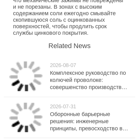
что механические зажимы не повреждены
и не порезаны. В зонах с высоким
содержанием соли ежегодно смывайте
скопившуюся соль с оцинкованных
поверхностей, чтобы продлить срок
службы цинкового покрытия.
Related News
2026-08-07
Комплексное руководство по
колючей проволоке:
совершенство производства,
технические характеристики и
применение в системах
2026-07-31
высокой безопасности
Оборонные барьерные
решения: инженерные
принципы, превосходство в
производстве и полевые