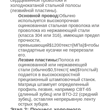
сердцевинной проволоки и
холоднокатаной стальной полосы
(лезвийной пластины).
Основной провод:
Обычно
используется высокопрочная
оцинкованная стальная проволока или
проволока из нержавеющей стали
(класса 304 или 316), имеющая предел
прочности,
превышающий
$1200текст{МПа}$
чтобы
стандартные кусачки не перерезали
его.
Лезвие пластины:
Полоса из
оцинкованной или нержавеющей
стали (обычно
$0,5текст{ мм}$
толстый)
подается в высокоскоростной
прецизионный штамповочный станок.
Матрица штампует определенный
профиль лезвия, например CBT-65
(длинный зубец) или BTO-22 (средний
зубец), оставляя непрерывную ленту
острых зубцов.
Этап 2: Процесс холодного