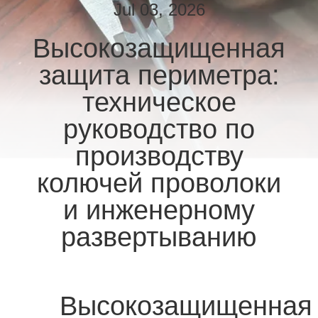
КОНТРОЛЬ
Jul 03, 2026
КАЧЕСТВА
Высокозащищенная
защита периметра:
СВЯЖИТЕСЬ
С
техническое
НАМИ
руководство по
производству
НОВОСТИ
колючей проволоки
и инженерному
ЗАПРОСИТЕ
развертыванию
ЦИТАТУ
КАРТА
САЙТА
Высокозащищенная