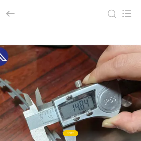
KN
Wire
Mesh
Co.,
Ltd..
All
Rights
Reserved.
ДОМОЙ
ПРОДУКЦИЯ
О
НАС
ЭКСКУРСИЯ
ПО
ЗАВОДУ
NEWS