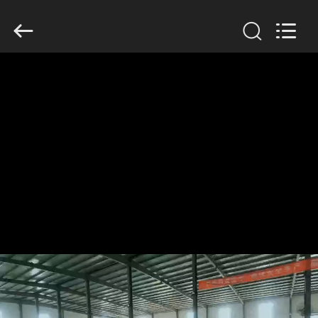
KN
Wire
Mesh
Co.,
Ltd..
All
Rights
Reserved.
ДОМОЙ
ПРОДУКЦИЯ
О
НАС
ЭКСКУРСИЯ
ПО
ЗАВОДУ