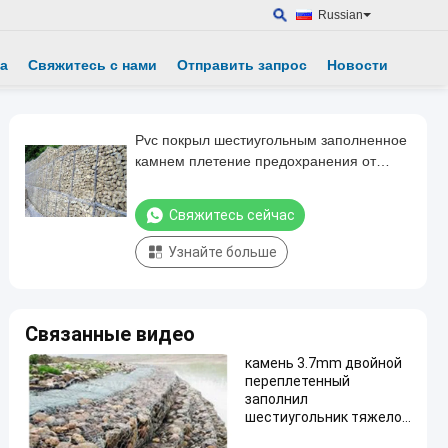
Russian
а
Свяжитесь с нами
Отправить запрос
Новости
Pvc покрыл шестиугольным заполненное
камнем плетение предохранения от
Gabions Rockfall
Свяжитесь сейчас
Узнайте больше
Связанные видео
камень 3.7mm двойной
переплетенный
заполнил
шестиугольник тяжело
Gabion клеток