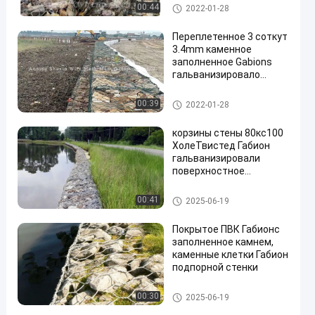
предотвращая ломать
Габионс заполненное камне
00:44
2022-01-28
утеса
м
Переплетенное 3 соткут
3.4mm каменное
заполненное Gabions
гальванизировало
шестиугольную
ячеистую сеть
Габионс заполненное камне
00:39
2022-01-28
м
корзины стены 80кс100
ХолеТвистед Габион
гальванизировали
поверхностное
покрытие
Габионс заполненное камне
00:41
2025-06-19
м
Покрытое ПВК Габионс
заполненное камнем,
каменные клетки Габион
подпорной стенки
Габионс заполненное камне
00:30
2025-06-19
м