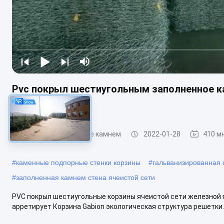
Pvc покрыл шестиугольным заполненное ка
Rockfall
Габионс заполненное камнем
2022-01-28
410 м
#
каменные подпорные стенки корзины
#
гальванизированная 
#
заполненная камнем стена ячеистой сети
PVC покрыл шестиугольные корзины ячеистой сети железной пр
арретирует Корзина Gabion экологическая структура решетки. 