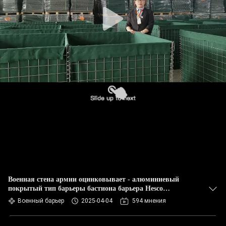
КОНТРОЛЬ
КАЧЕСТВА
СВЯЖИТЕСЬ
С
НАМИ
НОВОСТИ
ЗАПРОСИТЕ
ЦИТАТУ
Военная стена армии оцинковывает - алюминиевый
покрытый тип барьеры бастиона барьера Hesco
КАРТА
защитительные для потока
Военный барьер
2025-04-04
594 мнения
САЙТА