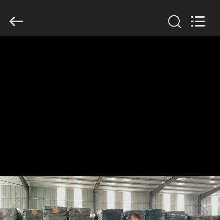
KN
Wire
Mesh
Co.,
Ltd..
All
Rights
Reserved.
ДОМОЙ
ПРОДУКЦИЯ
О
НАС
ЭКСКУРСИЯ
ПО
ЗАВОДУ