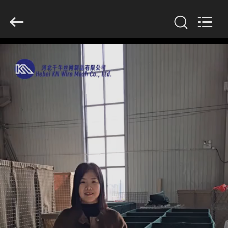
KN
Wire
Mesh
Co.,
Ltd..
All
Rights
Reserved.
ДОМОЙ
ПРОДУКЦИЯ
О
НАС
ЭКСКУРСИЯ
ПО
ЗАВОДУ