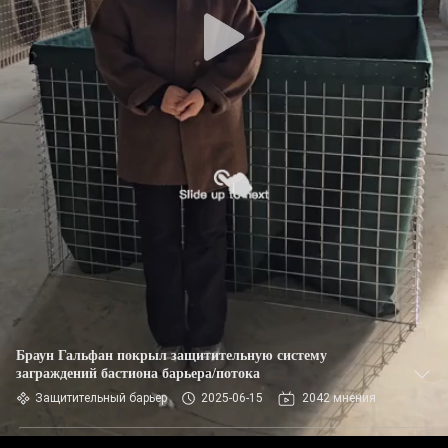
КОНТРОЛЬ
КАЧЕСТВА
СВЯЖИТЕСЬ
С
НАМИ
НОВОСТИ
ЗАПРОСИТЕ
ЦИТАТУ
Браун Гальфан покрыл защитительную систему
заграждений бастиона барьера/потока
КАРТА
Защитительный барьер
2025-06-15
2042 мнения
САЙТА